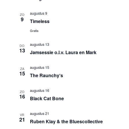
r
t
w
e
augustus 9
e
e
ZO
9
e
Timeless
e
n
n
r
Z
Gratis
d
g
o
a
a
augustus 13
DO
e
t
13
v
Jamsessie o.l.v. Laura en Mark
u
k
e
m
e
n
augustus 15
.
ZA
n
n
15
The Raunchy‘s
a
e
v
n
augustus 16
ZO
i
w
16
Black Cat Bone
g
e
a
e
augustus 21
t
VR
21
r
Ruben Klay & the Bluescollective
i
g
e