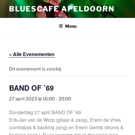
Ga
BLUESCAFE APELDOORN
naar
de
inhoud
Menu
« Alle Evenementen
Dit evenement is voorbij.
BAND OF ’69
27 april 2023 @ 16:00
-
20:00
Donderdag 27 april BAND OF ’69
Erik-Jan van de Worp (gitaar & zang), Erwin de Vries
(contrabas & backing zang) en Erwin Gerrits (drums &
backing zang ). Deze jongens zijn al decennia lang