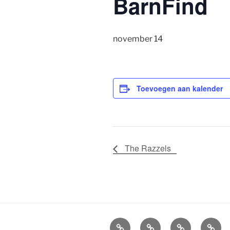
BarnFind
november 14
Toevoegen aan kalender
The Razzels
Agenda
Boekingen
Info
Socia