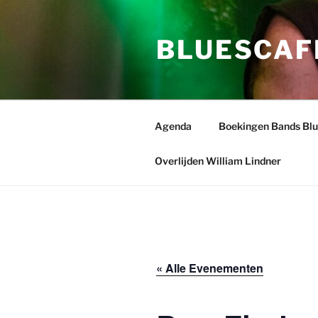
Ga
naar
BLUESCAF
de
inhoud
Agenda
Boekingen Bands Bl
Overlijden William Lindner
« Alle Evenementen