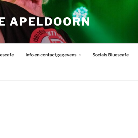
E APELDOORN
uescafe
Info en contactgegevens
Socials Bluescafe