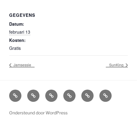
GEGEVENS
Datum:
februari 13
Kosten:
Gratis
Jamsessie
SunKing
Agenda
Boekingen
Info
Socials
Home
Overlijden
Bands
en
Bluescafe
William
Bluescafe
contactgegevens
Lindner
Ondersteund door WordPress