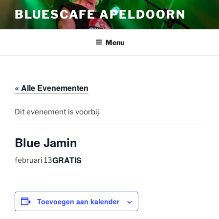
Ga
BLUESCAFE APELDOORN
naar
de
inhoud
Menu
« Alle Evenementen
Dit evenement is voorbij.
Blue Jamin
GRATIS
februari 13
Toevoegen aan kalender