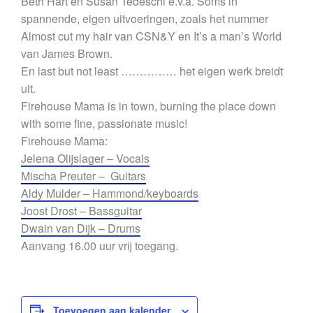
Beth Hart en Susan Tedeschi e.v.a. Soms in
spannende, eigen uitvoeringen, zoals het nummer
Almost cut my hair van CSN&Y en It’s a man’s World
van James Brown.
En last but not least …………… het eigen werk breidt
uit.
Firehouse Mama is in town, burning the place down
with some fine, passionate music!
Firehouse Mama:
Jelena Olijslager – Vocals
Mischa Preuter – Guitars
Aldy Mulder – Hammond/keyboards
Joost Drost – Bassguitar
Dwain van Dijk – Drums
Aanvang 16.00 uur vrij toegang.
Toevoegen aan kalender