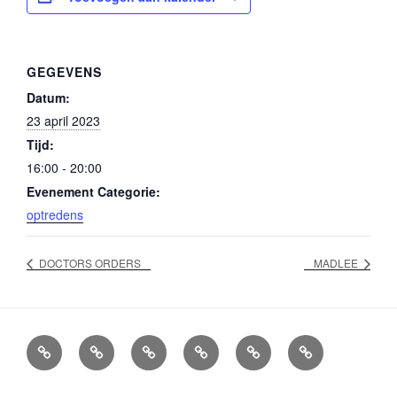
GEGEVENS
Datum:
23 april 2023
Tijd:
16:00 - 20:00
Evenement Categorie:
optredens
DOCTORS ORDERS
MADLEE
Agenda
Boekingen
Info
Socials
Home
Overlijden
Bands
en
Bluescafe
William
Bluescafe
contactgegevens
Lindner