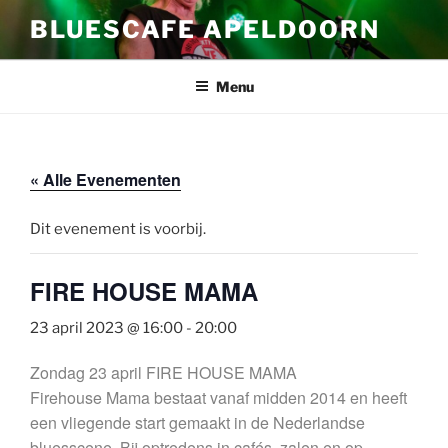
Ga
BLUESCAFE APELDOORN
naar
de
inhoud
Menu
« Alle Evenementen
Dit evenement is voorbij.
FIRE HOUSE MAMA
23 april 2023 @ 16:00
-
20:00
Zondag 23 april FIRE HOUSE MAMA
Firehouse Mama bestaat vanaf midden 2014 en heeft
een vliegende start gemaakt in de Nederlandse
bluesscene. Bij optredens in cafés, zalen en op