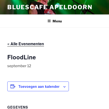
Ga
BLUESCAFE APELDOORN
naar
de
inhoud
Menu
« Alle Evenementen
FloodLine
september 12
Toevoegen aan kalender
GEGEVENS