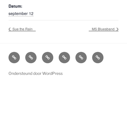
Datum:
september 12
Sue the Rain
MS Bluesband
Agenda
Boekingen
Info
Socials
Home
Overlijden
Bands
en
Bluescafe
William
Bluescafe
contactgegevens
Lindner
Ondersteund door WordPress