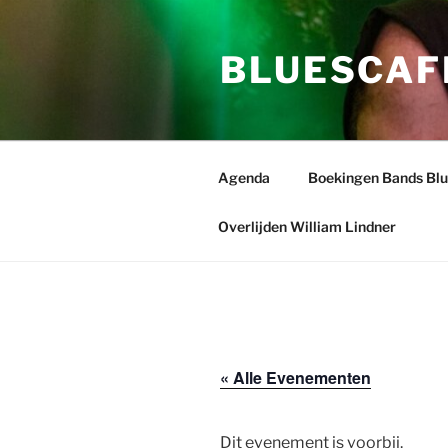
Ga
naar
BLUESCAF
de
inhoud
Agenda
Boekingen Bands Bl
Overlijden William Lindner
« Alle Evenementen
Dit evenement is voorbij.