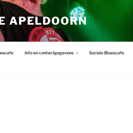
E APELDOORN
uescafe
Info en contactgegevens
Socials Bluescafe