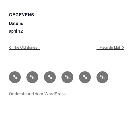
GEGEVENS
Datum:
april 12
The Old Bones
Fleur du Mal
Agenda
Boekingen
Info
Socials
Home
Overlijden
Bands
en
Bluescafe
William
Bluescafe
contactgegevens
Lindner
Ondersteund door WordPress