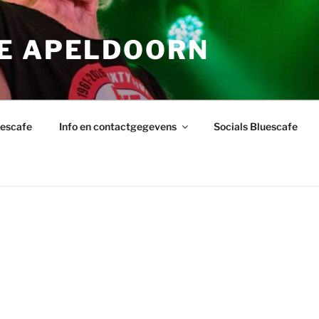
E APELDOORN
uescafe
Info en contactgegevens
Socials Bluescafe