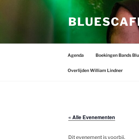
Ga
naar
BLUESCAF
de
inhoud
Agenda
Boekingen Bands Bl
Overlijden William Lindner
« Alle Evenementen
Dit evenement is voorbij.