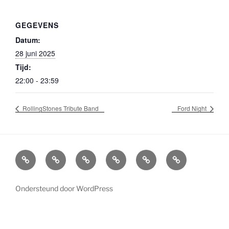
GEGEVENS
Datum:
28 juni 2025
Tijd:
22:00 - 23:59
RollingStones Tribute Band
Ford Night
Agenda
Boekingen
Info
Socials
Home
Overlijden
Bands
en
Bluescafe
William
Bluescafe
contactgegevens
Lindner
Ondersteund door WordPress