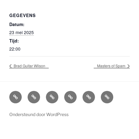
GEGEVENS
Datum:
23 mei 2025
Tijd:
22:00
Brad Guitar Wilson
Masters of Spam
Agenda
Boekingen
Info
Socials
Home
Overlijden
Bands
en
Bluescafe
William
Bluescafe
contactgegevens
Lindner
Ondersteund door WordPress