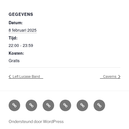
GEGEVENS
Datum:
8 februari 2025
Tijd:
22:00 - 23:59
Kosten:
Gratis
Left Lucase Band
Caverns
Agenda
Boekingen
Info
Socials
Home
Overlijden
Bands
en
Bluescafe
William
Bluescafe
contactgegevens
Lindner
Ondersteund door WordPress