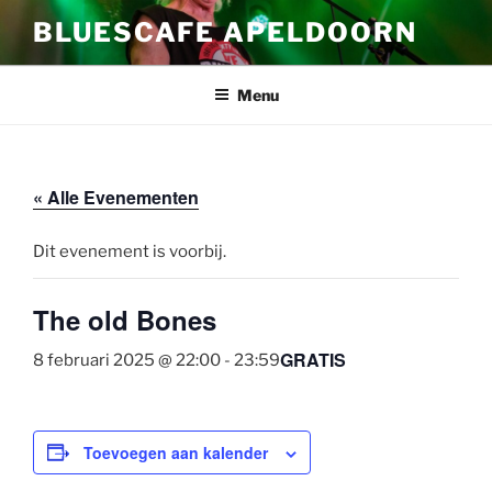
Ga
BLUESCAFE APELDOORN
naar
de
inhoud
Menu
« Alle Evenementen
Dit evenement is voorbij.
The old Bones
GRATIS
8 februari 2025 @ 22:00
-
23:59
Toevoegen aan kalender