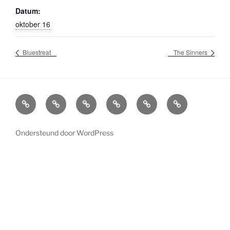
Datum:
oktober 16
Bluestreat
The Sinners
Agenda
Boekingen
Info
Socials
Home
Overlijden
Bands
en
Bluescafe
William
Bluescafe
contactgegevens
Lindner
Ondersteund door WordPress