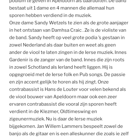
podium te geven in Apeldoorn als daarbuiten. De band
bestaat uit 1 dame en 4 mannen die allemaal hun
sporen hebben verdiend in de muziek.
Onze dame Sandy Wetzels te zien als de grote aanjager
in het ontstaan van Damhsa Craic . Ze is de violiste van
de band. Sandy heeft op veel grote podia ’s gestaan in
zowel Nederland als daar buiten en weet als geen
ander de viool te laten zingen in de Ierse muziek. Innes
Gardenir is de zanger van de band. Innes die zijn roots
in zowel Schotland als Ierland heeft liggen. Hij is
opgegroeid met de Ierse folk en Pub songs. De passie
en zijn accent gelijk te horen als hij zingt. Onze
contrabassist is Hans de Louter voor velen bekend als
de viool bouwer van Apeldoorn maar ook een zeer
ervaren contrabassist die vooral zijn sporen heeft
verdient in de Klezmer, Oldtimeswing en
zigeunermuziek. Nu is daar de Ierse muziek
bijgekomen. Jan Willem Lammers bespeelt zowel de
banjo als de gitaar en is een alleskunner die zoals ie zelf