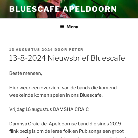
Ga
BLUESCAFE APELDOORN
naar
de
inhoud
Menu
GEPLAATST
13 AUGUSTUS 2024
DOOR
PETER
OP
13-8-2024 Nieuwsbrief Bluescafe
Beste mensen,
Hier weer een overzicht van de bands die komend
weekeinde komen spelen in ons Bluescafe.
Vrijdag 16 augustus DAMSHA CRAIC
Damhsa Craic, de Apeldoornse band die sinds 2019
flink bezig is om de Ierse folk en Pub songs een groot