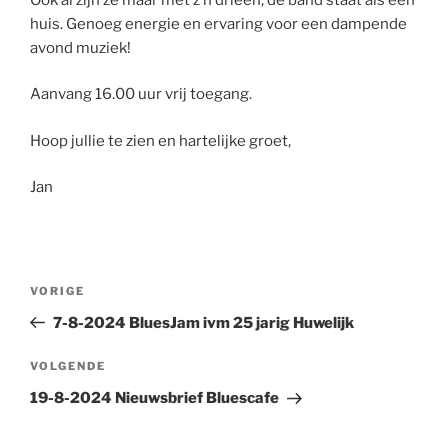
huis. Genoeg energie en ervaring voor een dampende
avond muziek!
Aanvang 16.00 uur vrij toegang.
Hoop jullie te zien en hartelijke groet,
Jan
Bericht
Vorig
VORIGE
navigatie
bericht
7-8-2024 BluesJam ivm 25 jarig Huwelijk
Volgend
VOLGENDE
bericht
19-8-2024 Nieuwsbrief Bluescafe