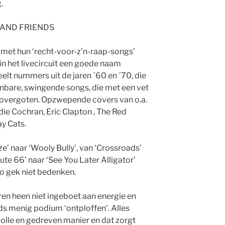
.
Y AND FRIENDS
 met hun ‘recht-voor-z’n-raap-songs’
 in het livecircuit een goede naam
lt nummers uit de jaren ´60 en ´70, die
nbare, swingende songs, die met een vet
n overgoten. Opzwepende covers van o.a.
die Cochran, Eric Clapton , The Red
ay Cats.
e’ naar ‘Wooly Bully’, van ‘Crossroads’
ute 66’ naar ‘See You Later Alligator’
zo gek niet bedenken.
ren heen niet ingeboet aan energie en
s menig podium ‘ontploffen’. Alles
olle en gedreven manier en dat zorgt