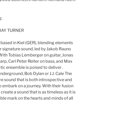
g.
 JAY TURNER
 based in Kiel (GER), blending elements
eir signature sound, led by Jakob Rauno
 With Tobias Lemberger on guitar, Jonas
rp, Carl Peter Reiter on bass, and Max
tic ensemble is poised to deliver .
 Underground, Bob Dylan or J.J. Cale The
ve sound that is both introspective and
 to embark on a journey. With their fusion
 create a sound that is as timeless as it is
ble mark on the hearts and minds of all