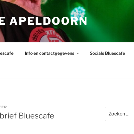
E APELDOORN
uescafe
Info en contactgegevens
Socials Bluescafe
TER
Zoeken
rief Bluescafe
naar: