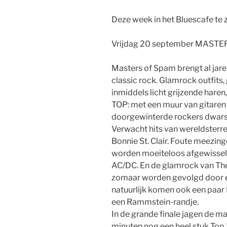
Deze week in het Bluescafe te z
Vrijdag 20 september MAST
Masters of Spam brengt al jaren
classic rock. Glamrock outfits
inmiddels licht grijzende haren,
TOP: met een muur van gitaren 
doorgewinterde rockers dwars 
Verwacht hits van wereldsterre
Bonnie St. Clair. Foute meezing
worden moeiteloos afgewissel
AC/DC. En de glamrock van The
zomaar worden gevolgd door ee
natuurlijk komen ook een paar 
een Rammstein-randje.
In de grande finale jagen de m
minuten nog een heel stuk To