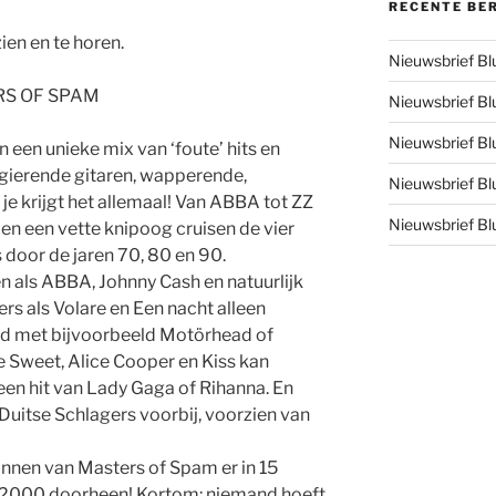
RECENTE BE
ien en te horen.
Nieuwsbrief B
ERS OF SPAM
Nieuwsbrief B
Nieuwsbrief B
 een unieke mix van ‘foute’ hits en
, gierende gitaren, wapperende,
Nieuwsbrief B
 je krijgt het allemaal! Van ABBA tot ZZ
Nieuwsbrief B
en een vette knipoog cruisen de vier
door de jaren 70, 80 en 90.
n als ABBA, Johnny Cash en natuurlijk
ers als Volare en Een nacht alleen
d met bijvoorbeeld Motörhead of
 Sweet, Alice Cooper en Kiss kan
n hit van Lady Gaga of Rihanna. En
Duitse Schlagers voorbij, voorzien van
annen van Masters of Spam er in 15
p 2000 doorheen! Kortom: niemand hoeft