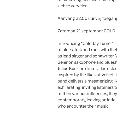
zich te vervelen.
Aanvang 22.00 uur vrij toegan
Zaterdag 21 september COLD
Introducing “Cold Jay Turner” –
of blues, folk and rock with th
as lead singer and songwriter.
Beier on saxophone and bluesha
Julius Kunz on drums, this eclec
Inspired by the likes of Velvet
band delivers a mesmerizing li
exhilarating, inviting listeners
of their various influences, they
contemporary, leaving an indeli
who encounter their music.