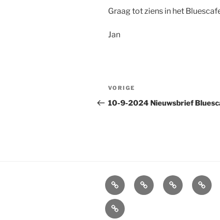
Graag tot ziens in het Bluescaf
Jan
Bericht
Vorig
VORIGE
navigatie
bericht
10-9-2024 Nieuwsbrief Bluesc
Agenda
Boekingen
Info
Socia
Bands
en
Blues
Overlijden
Bluescafe
contactgegev
William