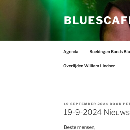
Ga
naar
BLUESCAF
de
inhoud
Agenda
Boekingen Bands Bl
Overlijden William Lindner
GEPLAATST
19 SEPTEMBER 2024
DOOR
PE
OP
19-9-2024 Nieuwsb
Beste mensen,