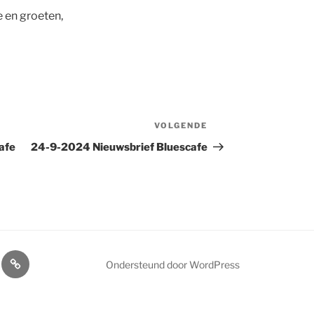
e en groeten,
VOLGENDE
Volgend
bericht
afe
24-9-2024 Nieuwsbrief Bluescafe
ls
Home
Ondersteund door WordPress
cafe
ens