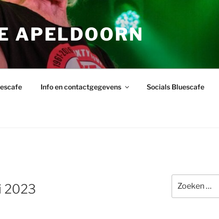
E APELDOORN
uescafe
Info en contactgegevens
Socials Bluescafe
Zoeken
i 2023
naar: