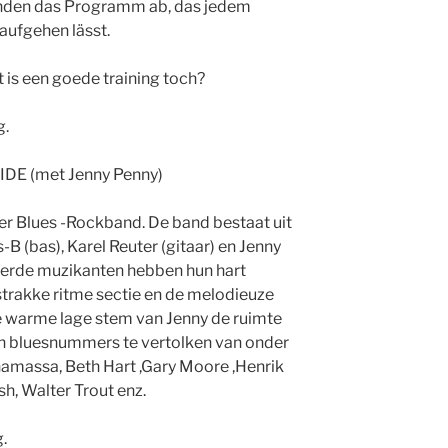
nden das Programm ab, das jedem
aufgehen lässt.
t is een goede training toch?
g.
IDE (met Jenny Penny)
er Blues -Rockband. De band bestaat uit
B (bas), Karel Reuter (gitaar) en Jenny
terde muzikanten hebben hun hart
strakke ritme sectie en de melodieuze
de warme lage stem van Jenny de ruimte
n bluesnummers te vertolken van onder
namassa, Beth Hart ,Gary Moore ,Henrik
ish, Walter Trout enz.
.