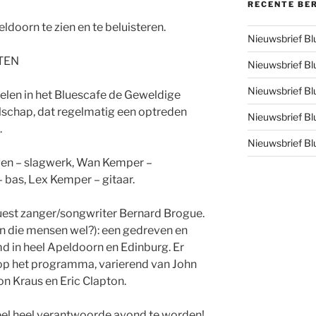
RECENTE BE
doorn te zien en te beluisteren.
Nieuwsbrief B
TEN
Nieuwsbrief B
Nieuwsbrief B
len in het Bluescafe de Geweldige
lschap, dat regelmatig een optreden
Nieuwsbrief B
.
Nieuwsbrief B
rgen – slagwerk, Wan Kemper –
 bas, Lex Kemper – gitaar.
guest zanger/songwriter Bernard Brogue.
n die mensen wel?): een gedreven en
md in heel Apeldoorn en Edinburg. Er
 op het programma, varierend van John
son Kraus en Eric Clapton.
reel heel verantwoorde avond te worden!