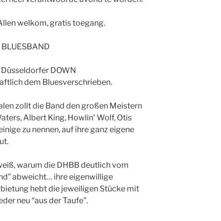
llen welkom, gratis toegang.
ME BLUESBAND
die Düsseldorfer DOWN
tlich dem Bluesverschrieben.
nalen zollt die Band den großen Meistern
ers, Albert King, Howlin’ Wolf, Otis
inige zu nennen, auf ihre ganz eigene
ut.
, weiß, warum die DHBB deutlich vom
nd” abweicht… ihre eigenwillige
rbietung hebt die jeweiligen Stücke mit
eder neu “aus der Taufe”.