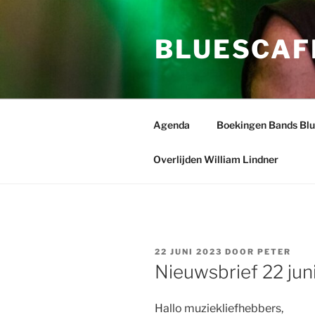
Ga
naar
BLUESCAF
de
inhoud
Agenda
Boekingen Bands Bl
Overlijden William Lindner
GEPLAATST
22 JUNI 2023
DOOR
PETER
OP
Nieuwsbrief 22 jun
Hallo muziekliefhebbers,