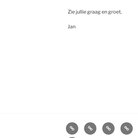
Zie jullie graag en groet,
Jan
Bericht
navigatie
Agenda
Boekingen
Info
Socia
Bands
en
Blues