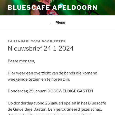
Ga
BLUESCAFE APELDOORN
naar
de
inhoud
Menu
GEPLAATST
24 JANUARI 2024
DOOR
PETER
OP
Nieuwsbrief 24-1-2024
Beste mensen,
Hier weer een overzicht van de bands die komend
weekeinde te zien en te horen zijn.
Donderdag 25 januari DE GEWELDIGE GASTEN
Op donderdagavond 25 januari spelen in het Bluescafe
de Geweldige Gasten. Een geroutineerd gezelschap,