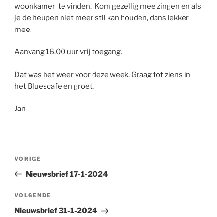
woonkamer te vinden. Kom gezellig mee zingen en als
je de heupen niet meer stil kan houden, dans lekker
mee.
Aanvang 16.00 uur vrij toegang.
Dat was het weer voor deze week. Graag tot ziens in
het Bluescafe en groet,
Jan
Bericht
Vorig
VORIGE
navigatie
bericht
Nieuwsbrief 17-1-2024
Volgend
VOLGENDE
bericht
Nieuwsbrief 31-1-2024