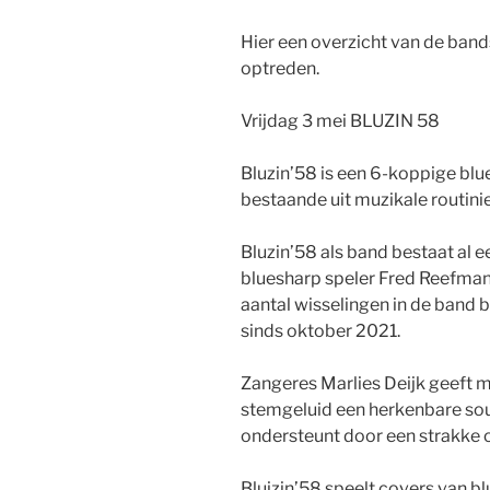
Hier een overzicht van de band
optreden.
Vrijdag 3 mei BLUZIN 58
Bluzin’58 is een 6-koppige blu
bestaande uit muzikale routinie
Bluzin’58 als band bestaat al e
bluesharp speler Fred Reefman 
aantal wisselingen in de band 
sinds oktober 2021.
Zangeres Marlies Deijk geeft m
stemgeluid een herkenbare sou
ondersteunt door een strakke o
Bluizin’58 speelt covers van bl