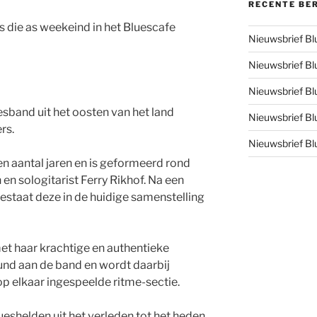
RECENTE BE
s die as weekeind in het Bluescafe
Nieuwsbrief B
Nieuwsbrief B
Nieuwsbrief B
esband uit het oosten van het land
Nieuwsbrief B
rs.
Nieuwsbrief B
en aantal jaren en is geformeerd rond
en sologitarist Ferry Rikhof. Na een
bestaat deze in de huidige samenstelling
et haar krachtige en authentieke
nd aan de band en wordt daarbij
p elkaar ingespeelde ritme-sectie.
ueshelden uit het verleden tot het heden