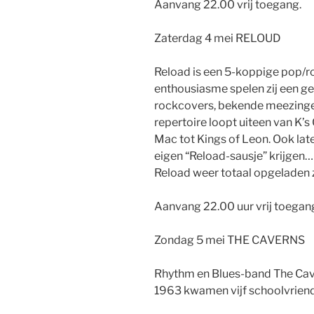
Aanvang 22.00 vrij toegang.
Zaterdag 4 mei RELOUD
Reload is een 5-koppige pop/ro
enthousiasme spelen zij een g
rockcovers, bekende meezinger
repertoire loopt uiteen van K’
Mac tot Kings of Leon. Ook lat
eigen “Reload-sausje” krijgen…
Reload weer totaal opgeladen z
Aanvang 22.00 uur vrij toegan
Zondag 5 mei THE CAVERNS
Rhythm en Blues-band The Caver
1963 kwamen vijf schoolvriende