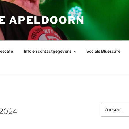
E APELDOORN
uescafe
Info en contactgegevens
Socials Bluescafe
Zoeken
-2024
naar: