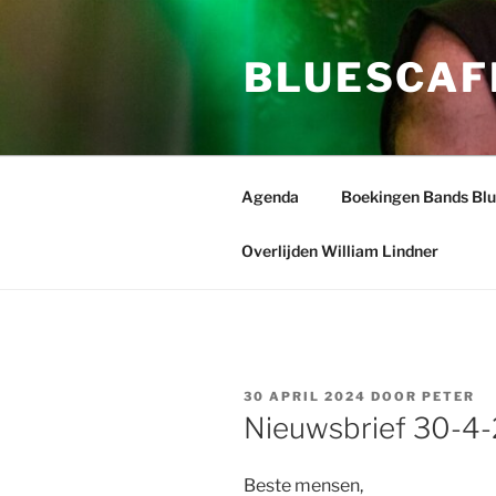
Ga
naar
BLUESCAF
de
inhoud
Agenda
Boekingen Bands Bl
Overlijden William Lindner
GEPLAATST
30 APRIL 2024
DOOR
PETER
OP
Nieuwsbrief 30-4
Beste mensen,