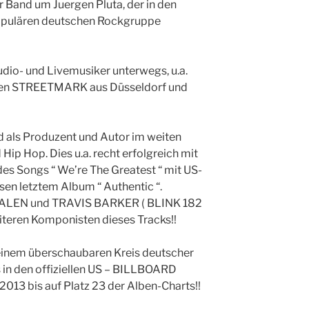
Band um Juergen Pluta, der in den
populären deutschen Rockgruppe
dio- und Livemusiker unterwegs, u.a.
nten STREETMARK aus Düsseldorf und
d als Produzent und Autor im weiten
Hip Hop. Dies u.a. recht erfolgreich mit
es Songs “ We’re The Greatest “ mit US-
en letztem Album “ Authentic “.
HALEN und TRAVIS BARKER ( BLINK 182
iteren Komponisten dieses Tracks!!
 einem überschaubaren Kreis deutscher
 in den offiziellen US – BILLBOARD
013 bis auf Platz 23 der Alben-Charts!!