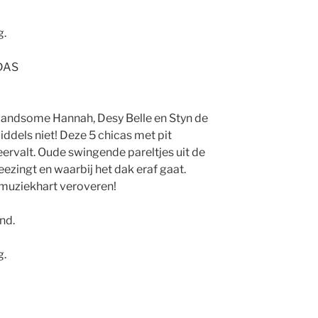
g.
DAS
 Handsome Hannah, Desy Belle en Styn de
dels niet! Deze 5 chicas met pit
 neervalt. Oude swingende pareltjes uit de
ezingt en waarbij het dak eraf gaat.
muziekhart veroveren!
nd.
g.