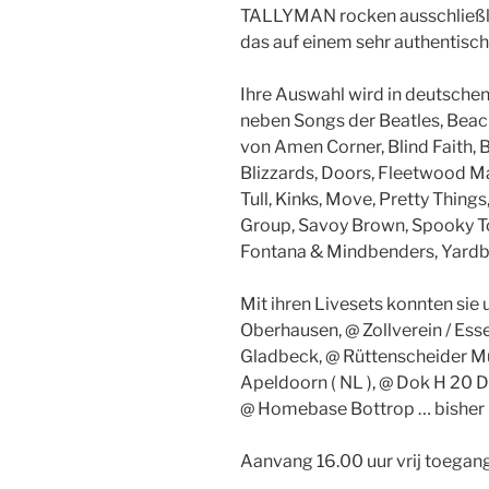
TALLYMAN rocken ausschließli
das auf einem sehr authentisch
Ihre Auswahl wird in deutschen
neben Songs der Beatles, Beach
von Amen Corner, Blind Faith,
Blizzards, Doors, Fleetwood Mac
Tull, Kinks, Move, Pretty Thing
Group, Savoy Brown, Spooky Too
Fontana & Mindbenders, Yardbir
Mit ihren Livesets konnten sie 
Oberhausen, @ Zollverein / Ess
Gladbeck, @ Rüttenscheider Mu
Apeldoorn ( NL ), @ Dok H 20 De
@ Homebase Bottrop … bisher n
Aanvang 16.00 uur vrij toegang