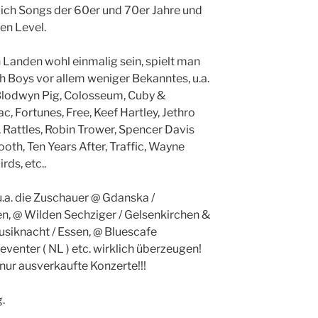
ch Songs der 60er und 70er Jahre und
en Level.
 Landen wohl einmalig sein, spielt man
 Boys vor allem weniger Bekanntes, u.a.
 Blodwyn Pig, Colosseum, Cuby &
, Fortunes, Free, Keef Hartley, Jethro
s, Rattles, Robin Trower, Spencer Davis
th, Ten Years After, Traffic, Wayne
ds, etc..
u.a. die Zuschauer @ Gdanska /
en, @ Wilden Sechziger / Gelsenkirchen &
siknacht / Essen, @ Bluescafe
venter ( NL ) etc. wirklich überzeugen!
ur ausverkaufte Konzerte!!!
.