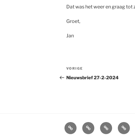
Dat was het weer en graag tot z
Groet,
Jan
Bericht
Vorig
VORIGE
navigatie
bericht
Nieuwsbrief 27-2-2024
Agenda
Boekingen
Info
Socia
Bands
en
Blues