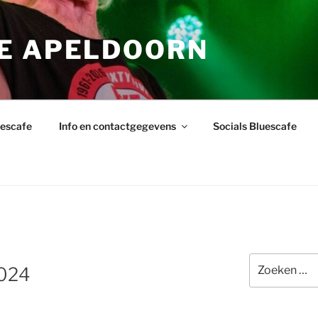
E APELDOORN
uescafe
Info en contactgegevens
Socials Bluescafe
Zoeken
2024
naar: