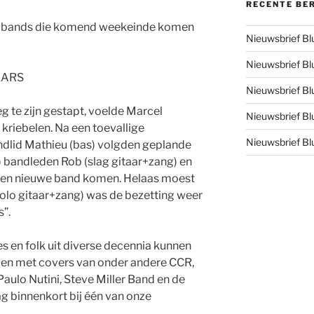
RECENTE BE
de bands die komend weekeinde komen
Nieuwsbrief B
Nieuwsbrief B
YEARS
Nieuwsbrief B
eg te zijn gestapt, voelde Marcel
Nieuwsbrief B
kriebelen. Na een toevallige
Nieuwsbrief B
dlid Mathieu (bas) volgden geplande
 bandleden Rob (slag gitaar+zang) en
g een nieuwe band komen. Helaas moest
olo gitaar+zang) was de bezetting weer
s”.
es en folk uit diverse decennia kunnen
llen met covers van onder andere CCR,
Paulo Nutini, Steve Miller Band en de
ag binnenkort bij één van onze