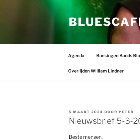
Ga
naar
BLUESCAF
de
inhoud
Agenda
Boekingen Bands Bl
Overlijden William Lindner
GEPLAATST
5 MAART 2024
DOOR
PETER
OP
Nieuwsbrief 5-3-
Beste mensen,