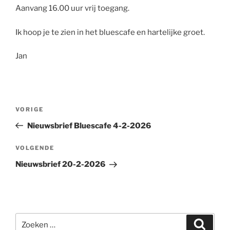
Aanvang 16.00 uur vrij toegang.
Ik hoop je te zien in het bluescafe en hartelijke groet.
Jan
Bericht
Vorig
VORIGE
navigatie
bericht
Nieuwsbrief Bluescafe 4-2-2026
Volgend
VOLGENDE
bericht
Nieuwsbrief 20-2-2026
Zoeken
Zoeke