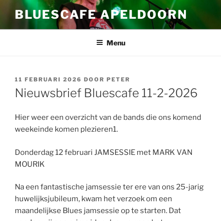
Ga
BLUESCAFE APELDOORN
naar
de
inhoud
Menu
GEPLAATST
11 FEBRUARI 2026
DOOR
PETER
OP
Nieuwsbrief Bluescafe 11-2-2026
Hier weer een overzicht van de bands die ons komend
weekeinde komen plezieren1.
Donderdag 12 februari JAMSESSIE met MARK VAN
MOURIK
Na een fantastische jamsessie ter ere van ons 25-jarig
huwelijksjubileum, kwam het verzoek om een
maandelijkse Blues jamsessie op te starten. Dat