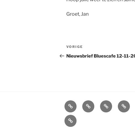
Groet, Jan
Bericht
Vorig
VORIGE
navigatie
bericht
Nieuwsbrief Bluescafe 12-11-
Agenda
Boekingen
Info
Socia
Bands
en
Blues
Overlijden
Bluescafe
contactgegev
William
Lindner