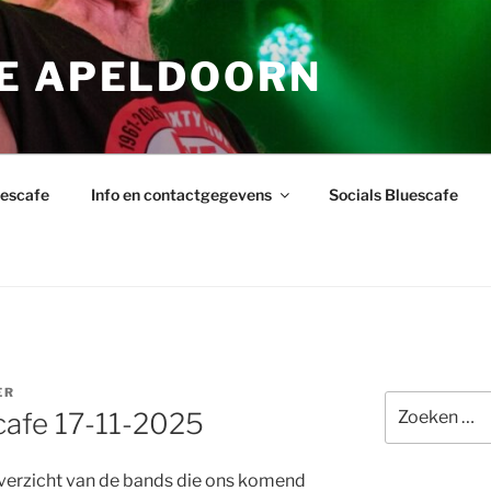
E APELDOORN
uescafe
Info en contactgegevens
Socials Bluescafe
ER
Zoeken
cafe 17-11-2025
naar:
verzicht van de bands die ons komend