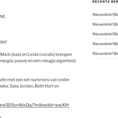
RECENTE BE
Nieuwsbrief B
INE
Nieuwsbrief B
Nieuwsbrief B
dje!
Nieuwsbrief B
Nieuwsbrief B
, Mark (bas) en Linda (vocals) brengen
nergie, passie en een vleugje eigenheid.
cafe met een set nummers van onder
nake, Sass Jordan, Beth Hart en
hare/1D5or4dxQq/?mibextid=wwXIfr
g.