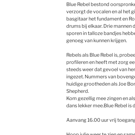
Blue Rebel bestond oorspronkel
verzorgt de vocalen en al het g
basgitaar het fundament en Rob
drums bij elkaar. Drie mannen 
sporen in talloze bandjes heb
genoeg van kunnen krijgen.
Rebels als Blue Rebel is, probee
profileren en heeft met zorg 
steeds weer dat gevoel van he
ingezet. Nummers van bovenge
huidige grootheden als Joe Bo
Shepherd.
Kom gezellig mee zingen en als
dans lekker mee.Blue Rebel is 
Aanvang 16.00 uur vrij toegang
Hoop julie weer te zien en same