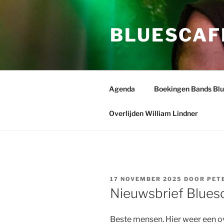
Ga
naar
BLUESCAF
de
inhoud
Agenda
Boekingen Bands Bl
Overlijden William Lindner
GEPLAATST
17 NOVEMBER 2025
DOOR
PET
OP
Nieuwsbrief Blues
Beste mensen. Hier weer een o