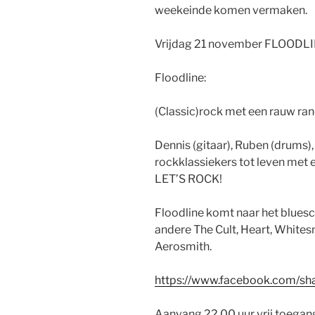
weekeinde komen vermaken.
Vrijdag 21 november FLOODL
Floodline:
(Classic)rock met een rauw ran
Dennis (gitaar), Ruben (drums)
rockklassiekers tot leven met e
LET’S ROCK!
Floodline komt naar het blues
andere The Cult, Heart, Whites
Aerosmith.
https://www.facebook.com/s
Aanvang 22.00 uur vrij toegan