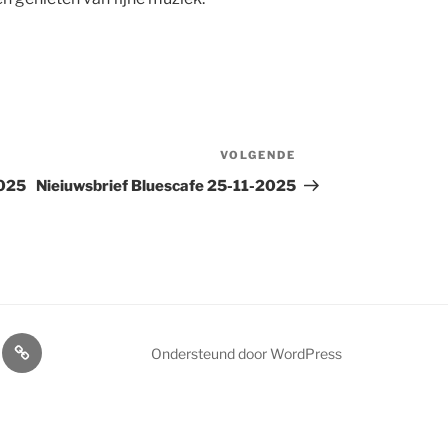
VOLGENDE
Volgend
bericht
2025
Nieiuwsbrief Bluescafe 25-11-2025
ls
Home
Ondersteund door WordPress
cafe
ens