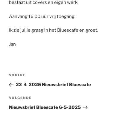
bestaat uit covers en eigen werk.
Aanvang 16.00 uur vrij toegang.
Ik zie jullie graag in het Bluescafe en groet,
Jan
Bericht
Vorig
VORIGE
navigatie
bericht
22-4-2025 Nieuwsbrief Bluescafe
Volgend
VOLGENDE
bericht
Nieuwsbrief Bluescafe 6-5-2025