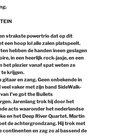
ng.
STEIN
en strakste powertrio dat op dit
een hoop lol alle zalen platspeelt.
ten hebben de handen ineen geslagen
re, in een heerlijk rock-jasje, en een
n het plezier vanaf spat weten ze
te krijgen.
 gitaar en zang. Geen onbekende in
l veel vaker met zijn band SideWalk-
 van I’ve got the Bullets
gen. Jarenlang trok hij door het
nde acts waaronder het nederlandse
e en het Deep River Quartet. Martin
oet de achtergrondzang. Hij trok met
de continenten en zag zo al bassend de