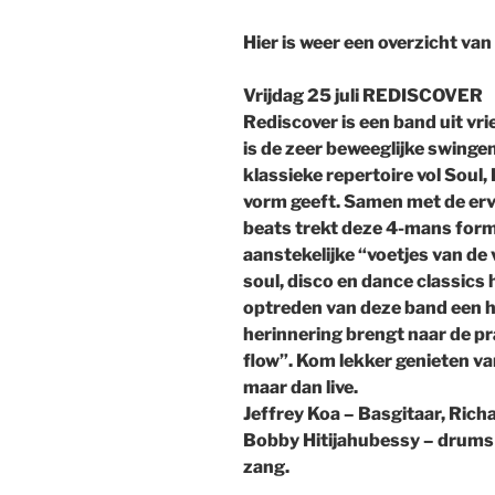
Hier is weer een overzicht va
Vrijdag 25 juli REDISCOVER
Rediscover is een band uit v
is de zeer beweeglijke swinge
klassieke repertoire vol Sou
vorm geeft. Samen met de er
beats trekt deze 4-mans forma
aanstekelijke “voetjes van de v
soul, disco en dance classics 
optreden van deze band een heu
herinnering brengt naar de pra
flow”. Kom lekker genieten v
maar dan live.
Jeffrey Koa – Basgitaar, Rich
Bobby Hitijahubessy – drum
zang.