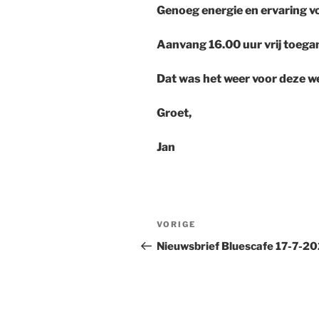
Genoeg energie en ervaring 
Aanvang 16.00 uur vrij toega
Dat was het weer voor deze wee
Groet,
Jan
Bericht
Vorig
VORIGE
navigatie
bericht
Nieuwsbrief Bluescafe 17-7-2