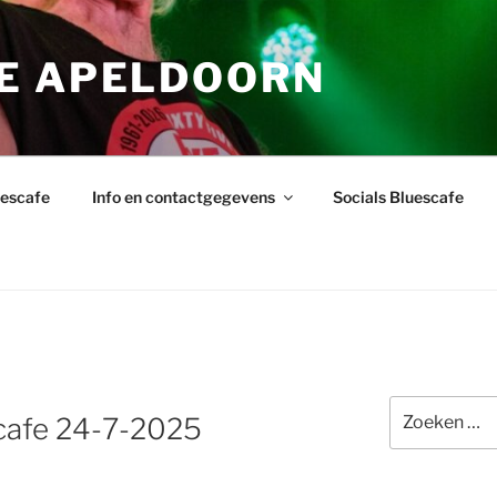
E APELDOORN
uescafe
Info en contactgegevens
Socials Bluescafe
Zoeken
cafe 24-7-2025
naar: