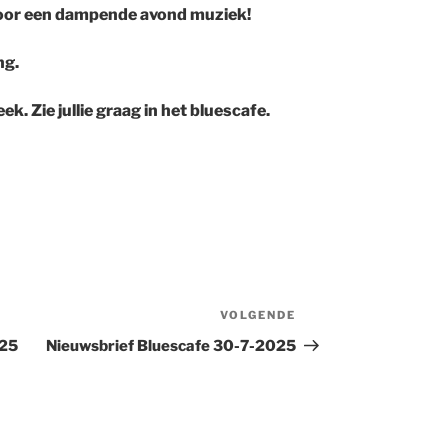
voor een dampende avond muziek!
ng.
k. Zie jullie graag in het bluescafe.
VOLGENDE
Volgend
bericht
025
Nieuwsbrief Bluescafe 30-7-2025