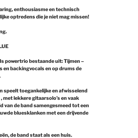
varing, enthousiasme en technisch
lijke optredens die je niet mag missen!
ng.
BLUE
jds powertrio bestaande uit: Tijmen –
as en backingvocals en op drums de
.
n speelt toegankelijke en afwisselend
 met lekkere gitaarsolo’s en vaak
id van de band samengesmeed tot een
rouwde bluesklanken met een drijvende
eën, de band staat als een huis.