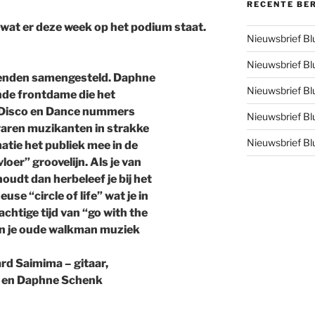
RECENTE BE
n wat er deze week op het podium staat.
Nieuwsbrief B
Nieuwsbrief B
rienden samengesteld. Daphne
Nieuwsbrief B
nde frontdame die het
l, Disco en Dance nummers
Nieuwsbrief B
varen muzikanten in strakke
Nieuwsbrief B
tie het publiek mee in de
loer” groovelijn. Als je van
houdt dan herbeleef je bij het
se “circle of life” wat je in
chtige tijd van “go with the
an je oude walkman muziek
ard Saimima – gitaar,
s en Daphne Schenk