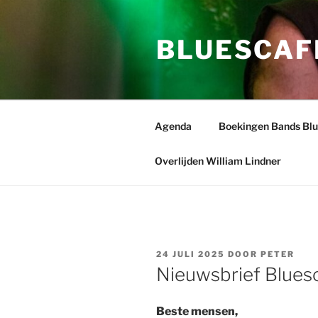
Ga
naar
BLUESCAF
de
inhoud
Agenda
Boekingen Bands Bl
Overlijden William Lindner
GEPLAATST
24 JULI 2025
DOOR
PETER
OP
Nieuwsbrief Blues
Beste mensen,