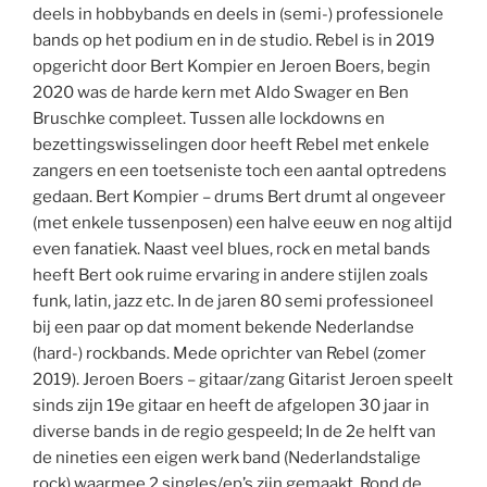
deels in hobbybands en deels in (semi-) professionele
bands op het podium en in de studio. Rebel is in 2019
opgericht door Bert Kompier en Jeroen Boers, begin
2020 was de harde kern met Aldo Swager en Ben
Bruschke compleet. Tussen alle lockdowns en
bezettingswisselingen door heeft Rebel met enkele
zangers en een toetseniste toch een aantal optredens
gedaan. Bert Kompier – drums Bert drumt al ongeveer
(met enkele tussenposen) een halve eeuw en nog altijd
even fanatiek. Naast veel blues, rock en metal bands
heeft Bert ook ruime ervaring in andere stijlen zoals
funk, latin, jazz etc. In de jaren 80 semi professioneel
bij een paar op dat moment bekende Nederlandse
(hard-) rockbands. Mede oprichter van Rebel (zomer
2019). Jeroen Boers – gitaar/zang Gitarist Jeroen speelt
sinds zijn 19e gitaar en heeft de afgelopen 30 jaar in
diverse bands in de regio gespeeld; In de 2e helft van
de nineties een eigen werk band (Nederlandstalige
rock) waarmee 2 singles/ep’s zijn gemaakt. Rond de