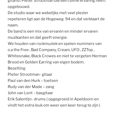
gitarist Pieter Strootman die een ruime ervaring heeft
opgebouwd.
De studio waar we wekelijks met veel plezier
repeteren ligt aan de Hogeweg 94 en dat verklaart de
naam.
De band is een mix van ervaren en minder ervaren
muzikanten en dat geeft energie.
We houden van rockmuziek en spelen nummers van
o.a the Free , Bad Company, Cream, UFO , ZZTop ,
Whitesnake, Black Crowes en niet te vergeten Herman
Brood en Golden Earring van eigen bodem.
Bezetting
Pieter Strootman- gitaar
Paul van den Hurk – toetsen
Rudy van der Made – zang
John van Lent – basgitaar
Erik Salentijn- drums ( opgegroeid in Apeldoorn en
vindt het extra leuk om weer een keer terug te zijn )