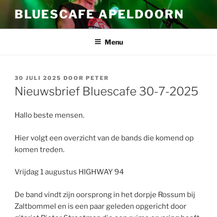
Ga
BLUESCAFE APELDOORN
naar
de
inhoud
Menu
GEPLAATST
30 JULI 2025
DOOR
PETER
OP
Nieuwsbrief Bluescafe 30-7-2025
Hallo beste mensen.
Hier volgt een overzicht van de bands die komend op
komen treden.
Vrijdag 1 augustus HIGHWAY 94
De band vindt zijn oorsprong in het dorpje Rossum bij
Zaltbommel en is een paar geleden opgericht door