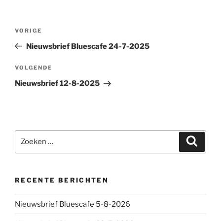
Bericht
Vorig
VORIGE
navigatie
bericht
Nieuwsbrief Bluescafe 24-7-2025
Volgend
VOLGENDE
bericht
Nieuwsbrief 12-8-2025
Zoeken
Zoeke
naar:
RECENTE BERICHTEN
Nieuwsbrief Bluescafe 5-8-2026